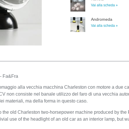
Vai alla scheda »
Andromeda
Vai alla scheda »
 – Fa&Fra
omaggio alla vecchia macchina Charleston con motore a due cava
2CV non consiste nel banale utilizzo del faro di una vecchia au
ei materiali, ma della forma in questo caso.
ute to the old Charleston two-horsepower machine produced by the
vial use of the headlight of an old car as an interior lamp, but w