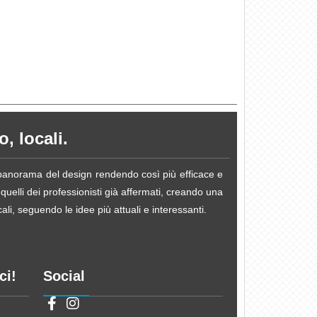
, locali.
e panorama del design rendendo così più efficace e
 quelli dei professionisti già affermati, creando una
li, seguendo le idee più attuali e interessanti.
ci!
Social