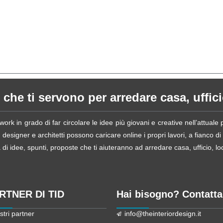
 che ti servono per arredare casa, ufficio
ork in grado di far circolare le idee più giovani e creative nell’attual
esigner e architetti possono caricare online i propri lavori, a fianco di
i idee, spunti, proposte che ti aiuteranno ad arredare casa, ufficio, loca
ARTNER DI TID
Hai bisogno? Contatta
stri partner
info@theinteriordesign.it