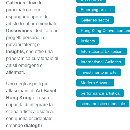
Galleries
, dove le
Emerging artists
,
principali gallerie
espongono opere di
Galleries sector
,
artisti di calibro mondiale;
Hong Kong Convention and
Discoveries
, dedicato ai
progetti personali di
Insights
,
giovani talenti; e
International Exhibition
,
Insights
, che offre una
panoramica curatoriale di
International Galleries
,
artisti emergenti e
investimento in arte
,
affermati.
Modern Artwork
,
Uno degli aspetti più
affascinanti di
Art Basel
performance artistica
,
Hong Kong
è la sua
scena artistica mondiale
capacità di integrare la
scena artistica asiatica
con quella occidentale,
creando
dialoghi