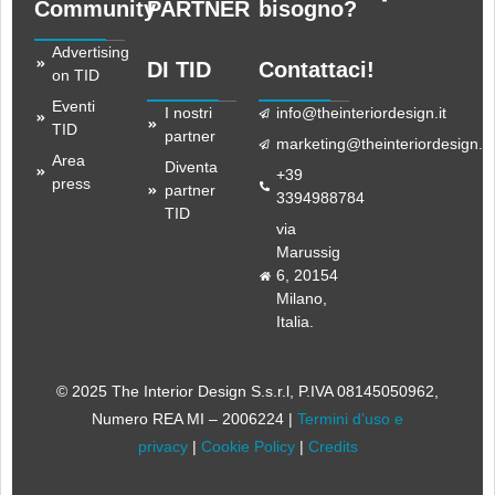
Community
PARTNER
bisogno?
Advertising
DI TID
Contattaci!
on TID
Eventi
I nostri
info@theinteriordesign.it
TID
partner
marketing@theinteriordesign.it
Area
Diventa
+39
press
partner
3394988784
TID
via
Marussig
6, 20154
Milano,
Italia.
© 2025 The Interior Design S.s.r.l
, P.IVA 08145050962,
Numero REA MI – 2006224 |
Termini d’uso e
privacy
|
Cookie Policy
|
Credits