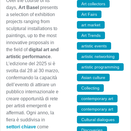
Over the course of its
Art collectors
,
days,
Art Basel
presents
Art Fairs
,
a selection of exhibition
projects ranging from
art market
,
sculptural installations to
Art Trends
,
paintings, up to the most
innovative proposals in
artistic events
,
the field of
digital art and
artistic networking
,
artistic performance
.
L’edizione del 2025 si è
artistic programming
,
svolta dal 28 al 30 marzo,
Asian culture
,
confermando la capacità
dell’evento di attirare un
Collecting
,
pubblico internazionale e
contemporary art
,
creare opportunità di rete
per artisti emergenti e
contemporary art
,
affermati. Ogni anno, la
Cultural dialogues
,
fiera è suddivisa in
settori chiave
come
Discoveries
,