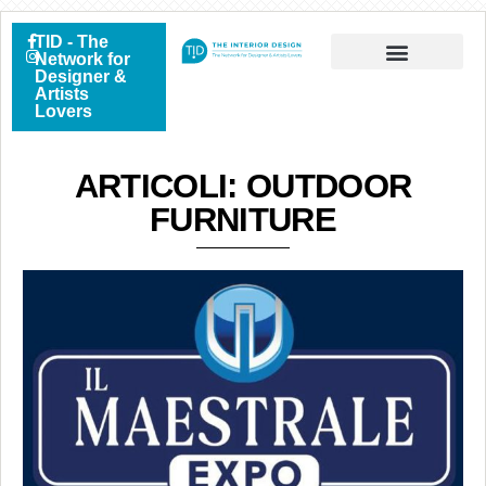
TID - The
Network for
Designer &
Artists
Lovers
ARTICOLI: OUTDOOR
FURNITURE